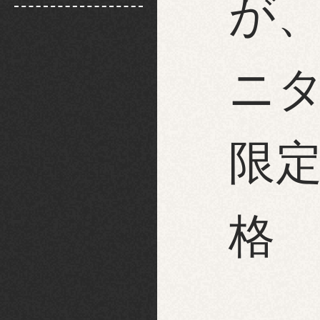
が
ニ
限
格