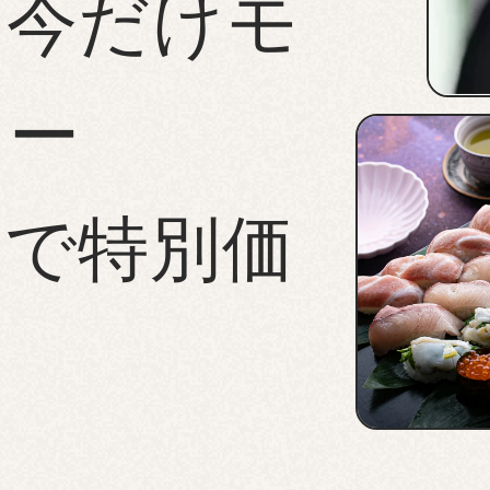
、今だけモ
ター
定で特別価