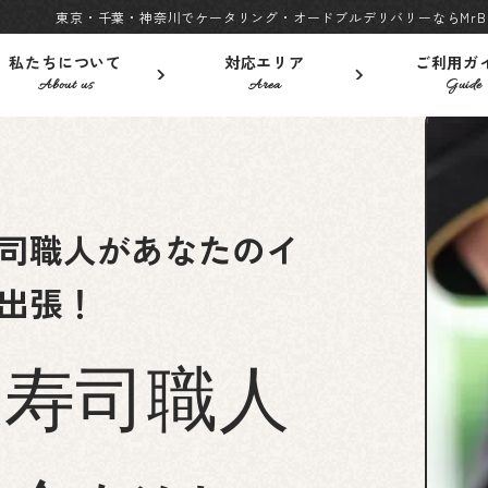
東京・千葉・神奈川でケータリング・オードブルデリバリーならMrBu
私たちについて
対応エリア
ご利用ガ
About us
Area
Guide
司職人があなたのイ
出張！
張寿司職人