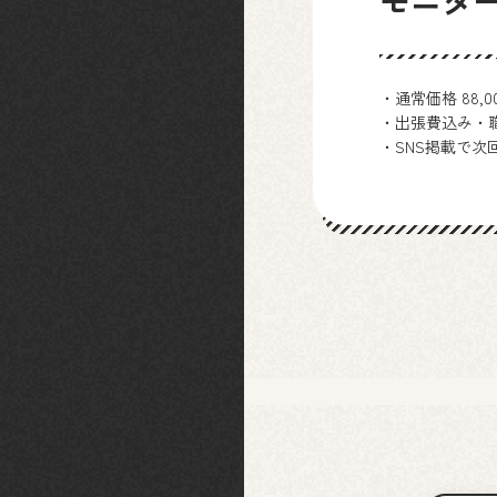
・通常価格 88,
・出張費込み・職
・SNS掲載で次