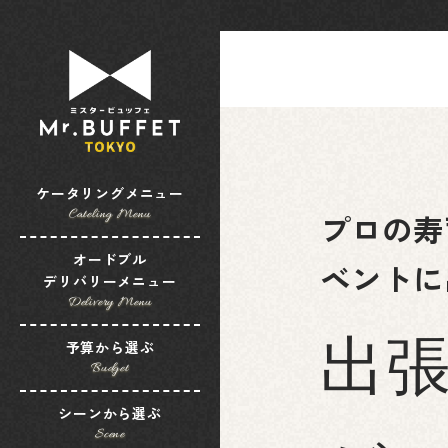
ケータリングメニュー
Cateling Menu
プロの寿
オードブル
ベントに
デリバリーメニュー
Delivery Menu
予算から選ぶ
出
Budget
シーンから選ぶ
Scene