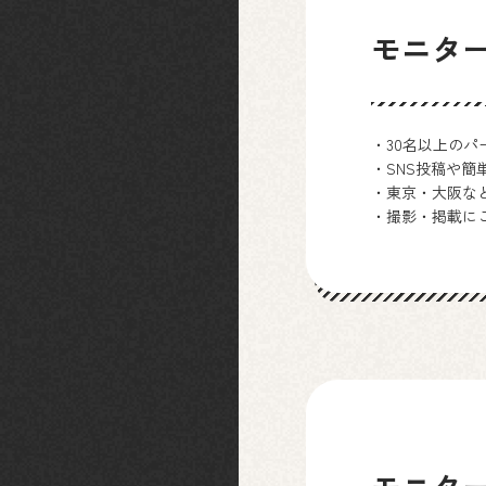
モニタ
・30名以上の
・SNS投稿や
・東京・大阪な
・撮影・掲載に
モニタ