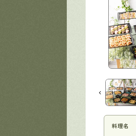
トチキン
料理名