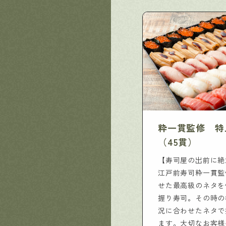
粋一貫監修 特
（45貫）
【寿司屋の出前に絶
江戸前寿司粋一貫監
せた最高級のネタを
握り寿司。その時の
況に合わせたネタで
ます。大切なお客様