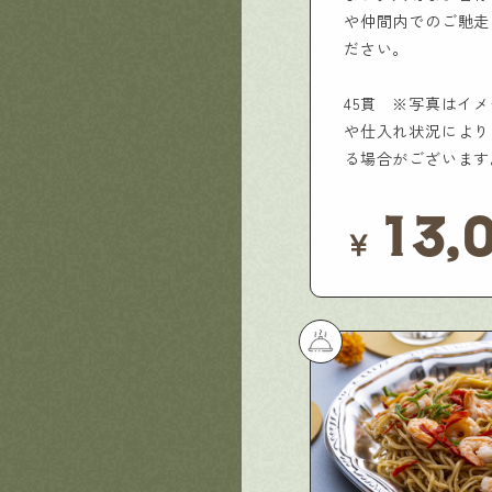
や仲間内でのご馳走
ださい。
45貫 ※写真はイ
や仕入れ状況により
る場合がございます
13,
￥