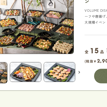
ン
VOLUME D
ーフや唐揚げ
大規模イベン
15
全
品
スパイスグリル
2,9
(税抜¥