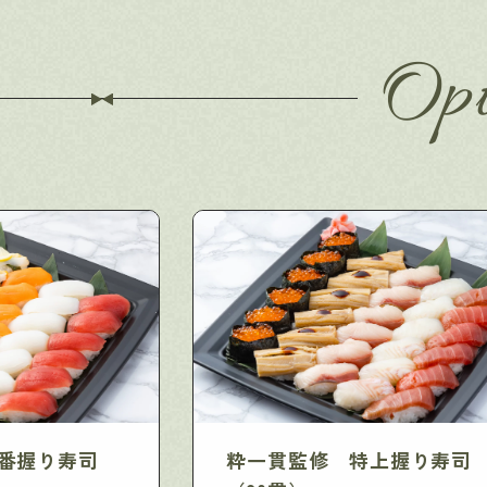
Opt
番握り寿司
粋一貫監修 特上握り寿司