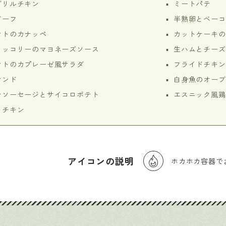
グリルチキン
ミートパテ
ビーフ
半熟卵とベーコ
マトのカナッペ
カットケーキの
ロッコリーのマヨネーズソース
生ハムとチーズ
マトのカプレーゼ風サラダ
フライドチキン
サンド
白身魚のオーブ
ンソーセージとサイコロポテト
エスニック風鶏
トチキン
アイコンの説明
ホカホカ容器で