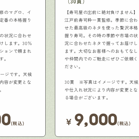
（30貫）
修のマグロ、イ
【寿司屋の出前に絶対負けません】
定番の本格握り
江戸前寿司粋一貫監修。季節に合わ
せた最高級のネタを使った贅沢本格
の状況に合わせ
握り寿司。その時の季節や市場の状
けします。30％
況に合わせたネタで握ってお届けし
ションで頼まれ
ます。大切なお客様へのおもてなし
す。
や仲間内でのご馳走にぜひご依頼く
ださい。
メージです。天候
内容が変更とな
30貫 ※写真はイメージです。天候
。
や仕入れ状況により内容が変更とな
る場合がございます。
00
9,000
￥
(税込)
(税込)