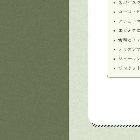
スパイス
ロースト
ツナとト
エビとブ
合鴨とト
デミカツ
ジャーマ
バンケッ