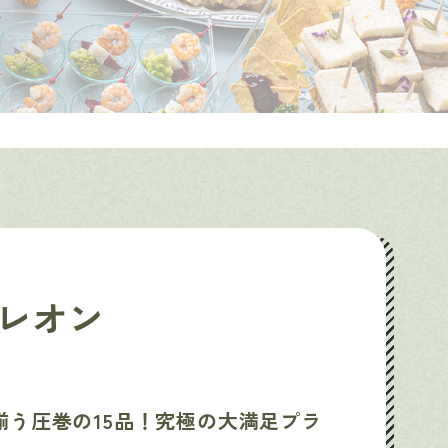
ナポレオン
揃う圧巻の15品！究極の大満足プラ