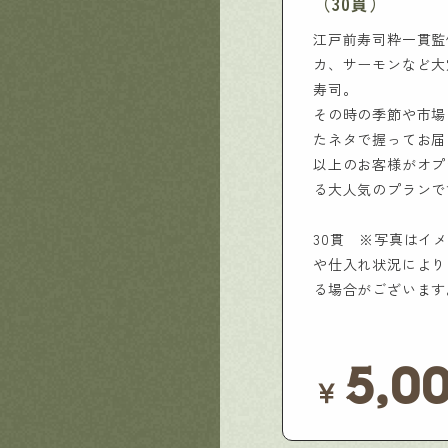
（30貫）
江戸前寿司粋一貫監
カ、サーモンなど大
寿司。
その時の季節や市場
たネタで握ってお届
以上のお客様がオプ
る大人気のプランで
30貫 ※写真はイ
や仕入れ状況により
る場合がございます
5,0
￥