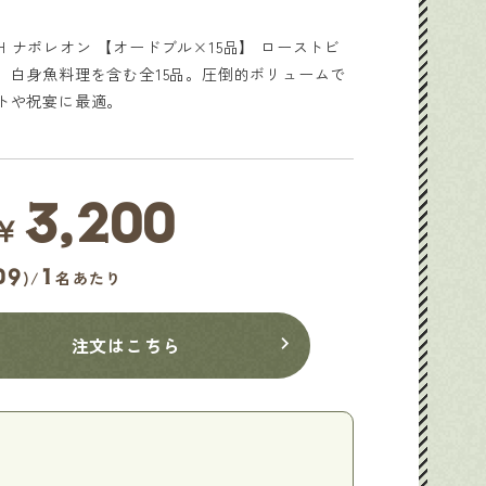
ISH ナポレオン 【オードブル×15品】 ローストビ
、白身魚料理を含む全15品。圧倒的ボリュームで
トや祝宴に最適。
3,200
￥
チキン
ミートパテ
09
1
)/
名あたり
注文はこちら