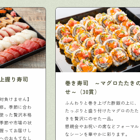
上握り寿司
巻き寿司 ～マグロたたき
せ～（30貫）
対負けません】
ふんわりと巻き上げた酢飯の上に、
修。季節に合わ
たっぷりと盛り付けたマグロのたた
使った贅沢本格
きを贅沢にのせた一品。
季節や市場の状
懇親会やお祝いの席などフォーマル
握ってお届けし
なシーンを華やかに彩ります。
へのおもてなし