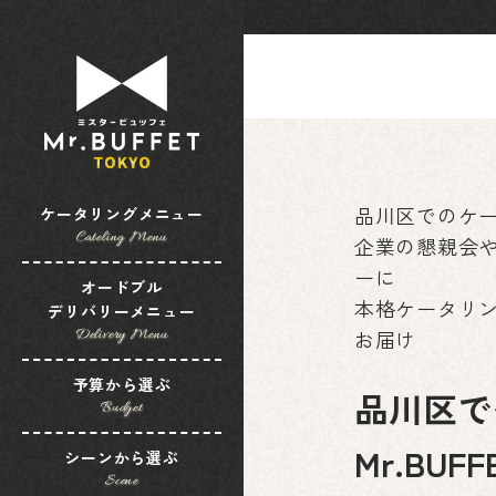
品川区でのケ
ケータリングメニュー
Cateling Menu
企業の懇親会
ーに
オードブル
本格ケータリ
デリバリーメニュー
お届け
Delivery Menu
予算から選ぶ
品川区で
Budget
Mr.BUFF
シーンから選ぶ
Scene