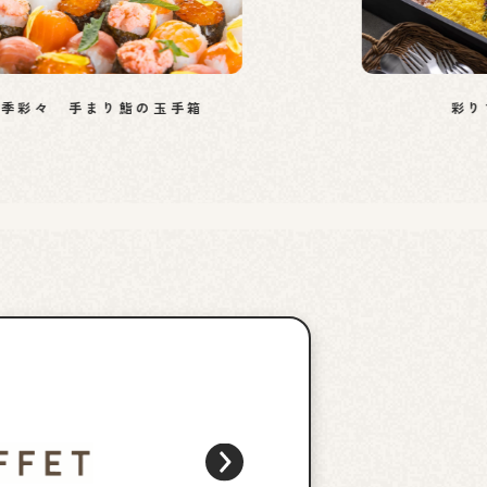
彩り
季彩々 手まり鮨の玉手箱