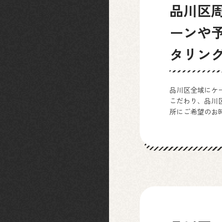
品川区
ーンや
タリン
品川区全域にケ
こだわり、品川
所にご希望のお