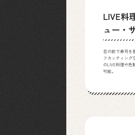
LIVE
ュー・
目の前で寿司を
フカッティング
のLIVE料理や
可能。