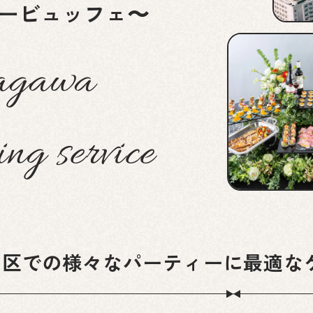
ービュッフェ〜
agawa
ing service
川区での様々なパーティーに最適な