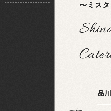
〜ミスタ
Shin
Cater
品