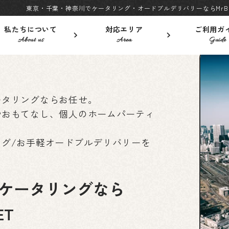
東京・千葉・神奈川でケータリング・オードブルデリバリーならMrBu
私たちについて
対応エリア
ご利用ガ
About us
Area
Guide
ータリングならお任せ。
やおもてなし、個人のホームパーティ
ング/お手軽オードブルデリバリーを
ケータリングなら
ET