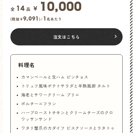
10,000
￥
14
全
品
9,091
1
(税抜¥
)/
名あたり
注文はこちら
料理名
カマンベールと生ハム ピンチョス
トリュフ風味ポテトサラダと半熟風卵 タルト
海老とサワークリーム ブリニ
ポルチーニフラン
ハーブローストチキンとクリームチーズのクロ
ワッサンサンド
ワタリ蟹爪のカダイフ ビスクソースとラタトゥ