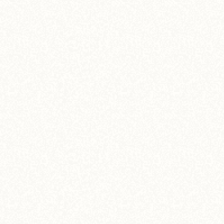
【ホカホカメニュー】ガーリックステーキピラ
フ
8,000
¥
(税込)
View More