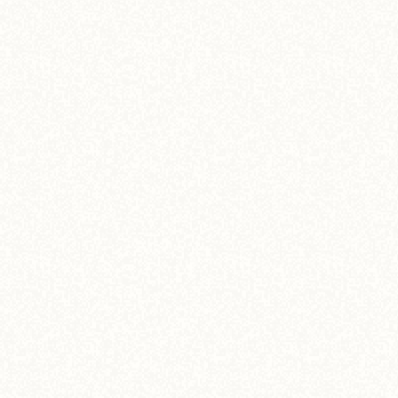
【ホカホカメニュー】香ばしいオイスター焼き
そば
5,000
¥
(税込)
View More