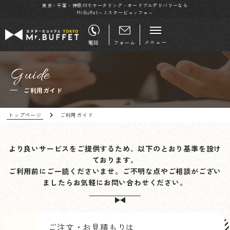
東京・千葉・神奈川でケータリング・オードブルデリバリーなら
MrBuffet～ミスタービュッフェ～
メニュー
電話
フォーム
Guide
ご利用ガイド
トップページ
ご利用ガイド
より良いサービスをご提供するため、以下のとおり基準を設け
ております。
ご利用前にご一読くださいませ。ご不明な点やご相談がござい
ましたらお気軽にお問い合わせください。
ご注文・お見積もりは