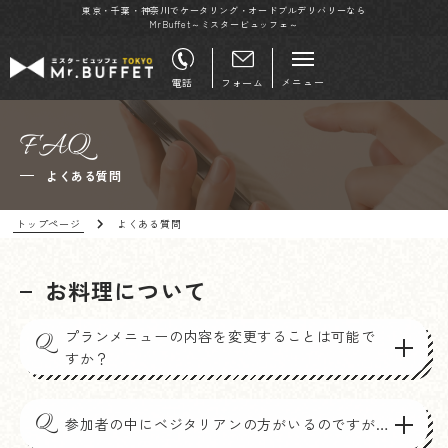
東京・千葉・神奈川でケータリング・オードブルデリバリーなら
MrBuffet～ミスタービュッフェ～
メニュー
電話
フォーム
FAQ
よくある質問
トップページ
よくある質問
お料理について
プランメニューの内容を変更することは可能で
Q
すか？
Q
参加者の中にベジタリアンの方がいるのですが…