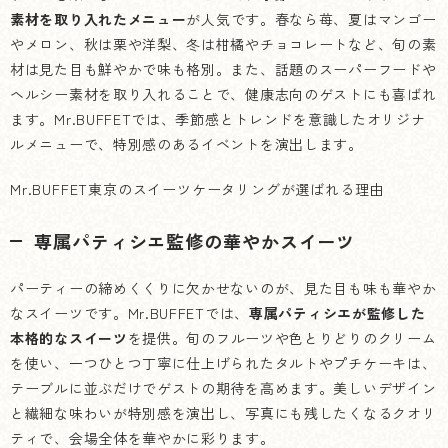
素材を取り入れたメニュー
が人気です。春なら苺、夏はマンゴー
やメロン、秋は栗や洋梨、冬は柑橘やチョコレートなど、旬の素
材は見た目も鮮やかで味も格別。また、話題のスーパーフードや
ヘルシー素材を取り入れることで、健康志向のゲストにも喜ばれ
ます。Mr.BUFFETでは、季節感とトレンドを意識したオリジナ
ルメニューで、特別感のあるイベントを演出します。
Mr.BUFFET東京のスイーツケータリングが選ばれる理由
専属パティシエ監修の華やかスイーツ
パーティーの締めくくりに欠かせないのが、見た目も味も華やか
なスイーツです。Mr.BUFFETでは、
専属パティシエが監修した
本格的なスイーツ
を提供。旬のフルーツや色とりどりのクリーム
を使い、一つひとつ丁寧に仕上げられたタルトやプチケーキは、
テーブルに並ぶだけでゲストの期待を高めます。美しいデザイン
と繊細な味わいが特別感を演出し、写真にも残したくなるクオリ
ティで、会場全体を華やかに彩ります。