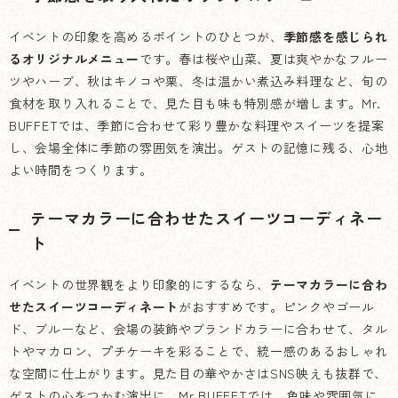
イベントの印象を高めるポイントのひとつが、
季節感を感じられ
るオリジナルメニュー
です。春は桜や山菜、夏は爽やかなフルー
ツやハーブ、秋はキノコや栗、冬は温かい煮込み料理など、旬の
食材を取り入れることで、見た目も味も特別感が増します。Mr.
BUFFETでは、季節に合わせて彩り豊かな料理やスイーツを提案
し、会場全体に季節の雰囲気を演出。ゲストの記憶に残る、心地
よい時間をつくります。
テーマカラーに合わせたスイーツコーディネー
ト
イベントの世界観をより印象的にするなら、
テーマカラーに合わ
せたスイーツコーディネート
がおすすめです。ピンクやゴール
ド、ブルーなど、会場の装飾やブランドカラーに合わせて、タル
トやマカロン、プチケーキを彩ることで、統一感のあるおしゃれ
な空間に仕上がります。見た目の華やかさはSNS映えも抜群で、
ゲストの心をつかむ演出に。Mr.BUFFETでは、色味や雰囲気に