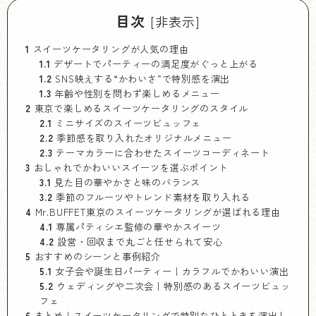
目次
[
非表示
]
1
スイーツケータリングが人気の理由
1.1
デザートでパーティーの満足度がぐっと上がる
1.2
SNS映えする“かわいさ”で特別感を演出
1.3
年齢や性別を問わず楽しめるメニュー
2
東京で楽しめるスイーツケータリングのスタイル
2.1
ミニサイズのスイーツビュッフェ
2.2
季節感を取り入れたオリジナルメニュー
2.3
テーマカラーに合わせたスイーツコーディネート
3
おしゃれでかわいいスイーツを選ぶポイント
3.1
見た目の華やかさと味のバランス
3.2
季節のフルーツやトレンド素材を取り入れる
4
Mr.BUFFET東京のスイーツケータリングが選ばれる理由
4.1
専属パティシエ監修の華やかスイーツ
4.2
設営・回収まで丸ごと任せられて安心
5
おすすめのシーンと事例紹介
5.1
女子会や誕生日パーティー｜カラフルでかわいい演出
5.2
ウェディングや二次会｜特別感のあるスイーツビュッ
フェ
6
まとめ｜スイーツケータリングで特別なひとときを演出し