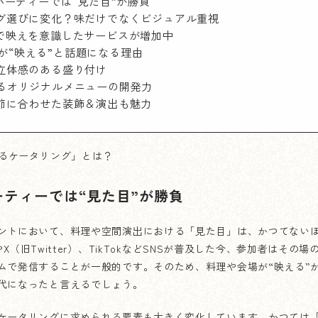
パーティーでは“見た目”が勝負
グ選びに変化？味だけでなくビジュアル重視
で映えを意識したサービスが増加中
東京が“映える”と話題になる理由
立体感のある盛り付け
るオリジナルメニューの開発力
節に合わせた装飾＆演出も魅力
るケータリング」とは？
ーティーでは“見た目”が勝負
ントにおいて、料理や空間演出における「見た目」は、かつてない
mやX（旧Twitter）、TikTokなどSNSが普及した今、参加者はその
ムで発信することが一般的です。そのため、料理や会場が“映える”
代になったと言えるでしょう。
ケータリングに求められる要素も大きく変化しています。かつては