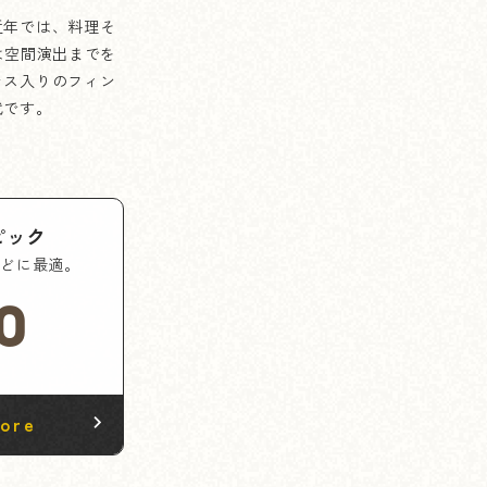
近年では、料理そ
は空間演出までを
ラス入りのフィン
代です。
ピック
などに最適。
0
ore