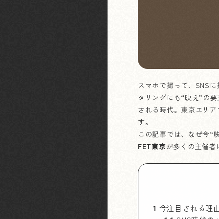
スマホで撮って、SNS
タリングにも“映え”の
される時代。東京エリア
す。
この記事では、なぜ今“
FET東京
が多くの主催者
1
今注目される理