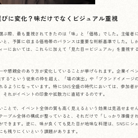
選びに変化？味だけでなくビジュアル重視
選ぶ際、最も重視されてきたのは「味」と「価格」でした。主催者
いと、予算に収まる価格帯のバランスは重要な判断基準でした。し
ィーにおいては、これらに加えて「見た目＝ビジュアル」を重視す
ーや懇親会のあり方が変化していることが挙げられます。企業イベ
供する”という従来の枠を超え、「場の演出」や「ブランドイメージ
れるようになっています。特にSNS全盛の時代においては、参加者
、それがイベントの印象や拡散力に直結するのです。
いことで、イベント全体の質も高く見えるという効果は見逃せませ
テーブル全体の構成が整っていると、それだけで「しっかり準備さ
ができます。逆に、味が良くても見た目が地味な料理は、SNSにシ
にも残りにくいという課題があります。