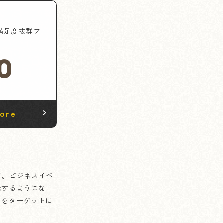
格満足度抜群プ
0
ore
す。ビジネスイベ
結するようにな
ーをターゲットに