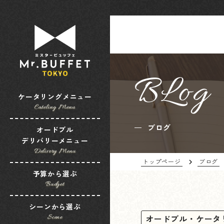
BLog
ケータリングメニュー
Cateling Menu
ブログ
オードブル
デリバリーメニュー
Delivery Menu
トップページ
ブログ
予算から選ぶ
Budget
シーンから選ぶ
オードブル・ケータ
Scene