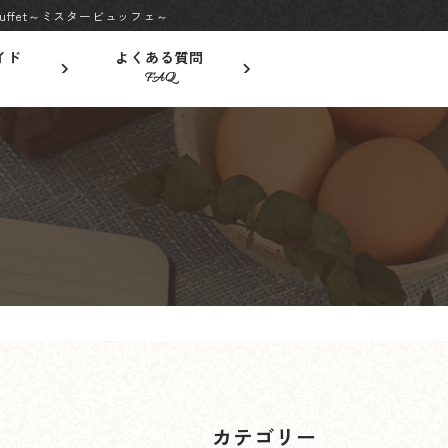
ffet～ミスタービュッフェ～
イド
よくある質問
FAQ
？
カテゴリー