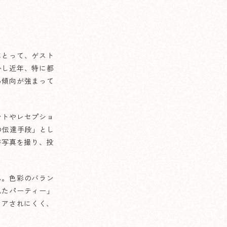
にとって、ゲスト
かし近年、特に都
る傾向が強まって
ントやレセプショ
の伝達手段」とし
が写真を撮り、投
ん。色彩のバラン
れたパーティー」
ェアされにくく、