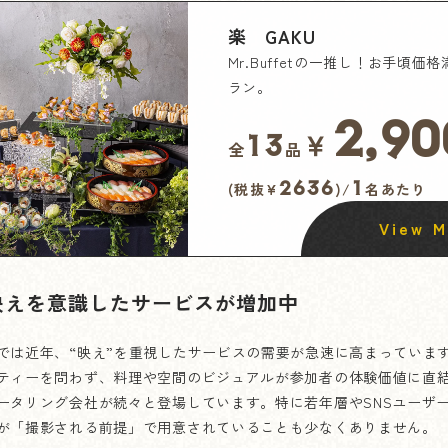
楽 GAKU
Mr.Buffetの一推し！お手頃価
ラン。
2,90
￥
13
全
品
2636
1
(税抜¥
)/
名あたり
View M
映えを意識したサービスが増加中
では近年、“映え”を重視したサービスの需要が急速に高まっていま
ティーを問わず、料理や空間のビジュアルが参加者の体験価値に直
ータリング会社が続々と登場しています。特に若年層やSNSユーザ
が「撮影される前提」で用意されていることも少なくありません。