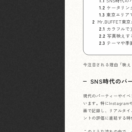
1.1
SNS時代の
1.2
ケータリン
1.3
東京エリア
2
Mr.BUFFET
2.1
カラフルで
2.2
写真映えす
2.3
テーマや季
今注目される理由「映え
SNS時代のパ
現代のパーティーやイベ
います。特にInstagra
画で記録し、リアルタイ
ントの評価に直結する時
このような流れの中で、