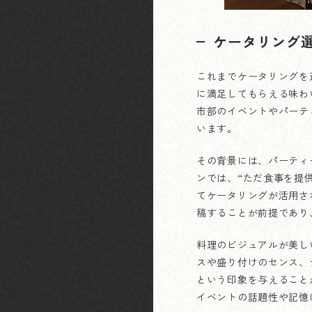
ケータリング
これまでケータリングを
に満足してもらえる味わ
市部のイベントやパーテ
います。
その背景には、パーティ
ンでは、“ただ食事を提
てケータリングが活用さ
稿することが前提であり
料理のビジュアルが美し
スや盛り付けのセンス、
という印象を与えること
イベントの話題性や記憶