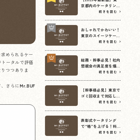
京都内のケータリング
おすすめガイド
続きを読む
おしゃれでかわいい！
東京のスイーツケータ
リングで特別なひとと
続きを読む
きを
で求められるケー
総務・幹事必見！社内
がトータルで評価
懇親会の満足度を爆上
なりつつありま
げする「高コスパ」ケ
続きを読む
ータリングの正解とメ
ニュー構成例
ド、さらに
Mr.BUF
【幹事様必見】東京で
ゴミ回収まで対応して
くれるケータリング会
続きを読む
社とは？
表彰式ケータリング
で“格”を上げる！料
理演出と空間コーディ
続きを読む
ネート術