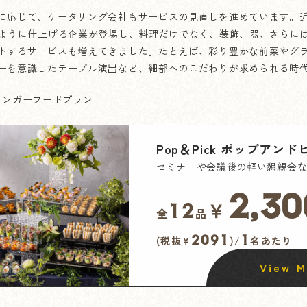
に応じて、ケータリング会社もサービスの見直しを進めています。
のように仕上げる企業が登場し、料理だけでなく、装飾、器、さらに
トするサービスも増えてきました。たとえば、彩り豊かな前菜やグ
ーを意識したテーブル演出など、細部へのこだわりが求められる時
めフィンガーフードプラン
Pop＆Pick ポップアンド
セミナーや会議後の軽い懇親会
2,30
￥
12
全
品
2091
1
(税抜¥
)/
名あたり
View M